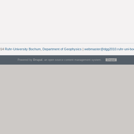
014
Ruhr-University Bochum
,
Department of Geophysics
|
webmaster@dgg2010.ruhr-uni-bo
Powered by
Drupal
, an open source content management system.
Drupal