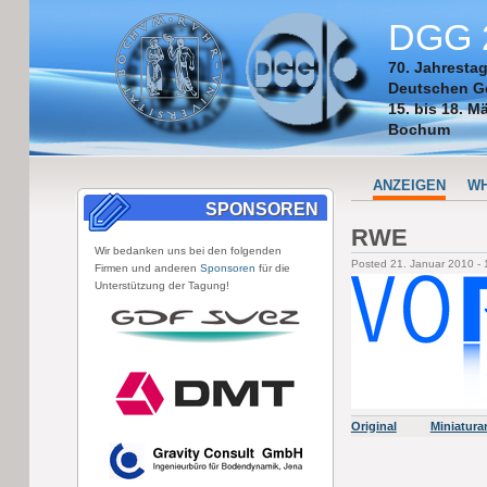
DGG 
70. Jahresta
Deutschen Ge
15. bis 18. M
Bochum
ANZEIGEN
WH
SPONSOREN
RWE
Wir bedanken uns bei den folgenden
Posted 21. Januar 2010 -
Firmen und anderen
Sponsoren
für die
Unterstützung der Tagung!
Original
Miniatura