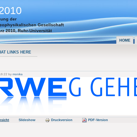
2010
gung der
ophysikalischen Gesellschaft
ärz 2010,
Ruhr-Universität
HOME
AT LINKS HERE
 16:22 by
monika
nsicht
Slideshow
Druckversion
PDF-Version