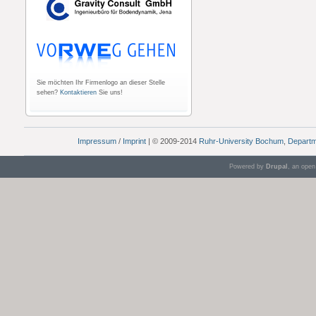
Sie möchten Ihr Firmenlogo an dieser Stelle
sehen?
Kontaktieren
Sie uns!
Impressum
/
Imprint
| © 2009-2014
Ruhr-University Bochum
,
Departm
Powered by
Drupal
, an ope