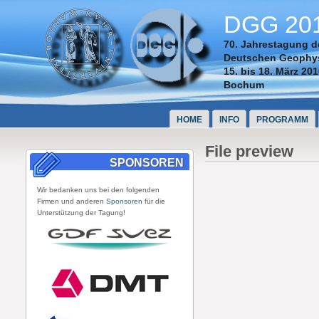
DGG 20
70. Jahrestagung d
Deutschen Geophys
15. bis 18. März 20
Bochum
HOME
INFO
PROGRAMM
File preview
SPONSOREN
Wir bedanken uns bei den folgenden
Firmen und anderen
Sponsoren
für die
Unterstützung der Tagung!