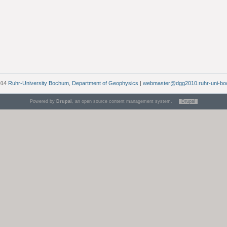
014
Ruhr-University Bochum
,
Department of Geophysics
|
webmaster@dgg2010.ruhr-uni-bo
Powered by
Drupal
, an open source content management system.
Drupal