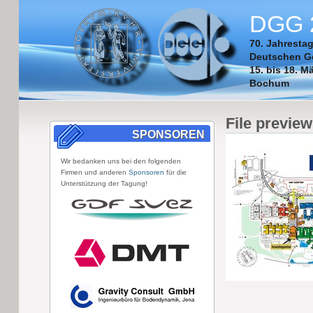
DGG 
70. Jahresta
Deutschen Ge
15. bis 18. M
Bochum
File preview
SPONSOREN
Wir bedanken uns bei den folgenden
Firmen und anderen
Sponsoren
für die
Unterstützung der Tagung!