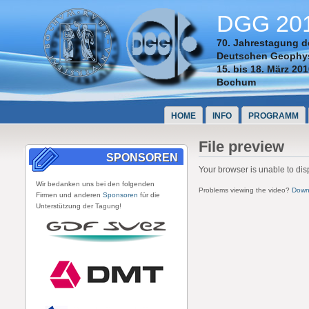
DGG 20
70. Jahrestagung d
Deutschen Geophys
15. bis 18. März 20
Bochum
HOME
INFO
PROGRAMM
File preview
SPONSOREN
Your browser is unable to dis
Wir bedanken uns bei den folgenden
Problems viewing the video?
Downl
Firmen und anderen
Sponsoren
für die
Unterstützung der Tagung!