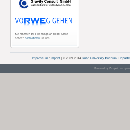
Sie möchten Ihr Firmenlogo an dieser Stelle
sehen?
Kontaktieren
Sie uns!
Impressum
/
Imprint
| © 2009-2014
Ruhr-University Bochum
,
Departm
Powered by
Drupal
, an ope