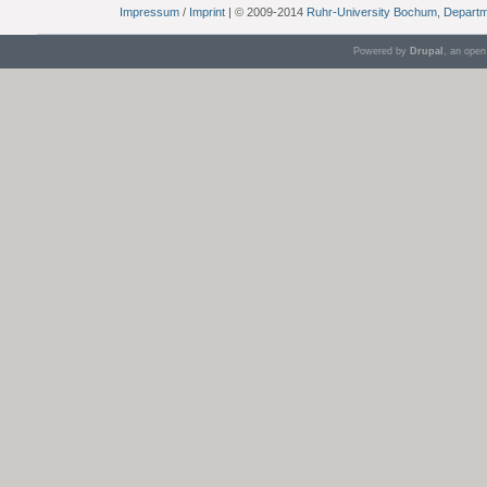
Impressum
/
Imprint
| © 2009-2014
Ruhr-University Bochum
,
Departm
Powered by
Drupal
, an ope