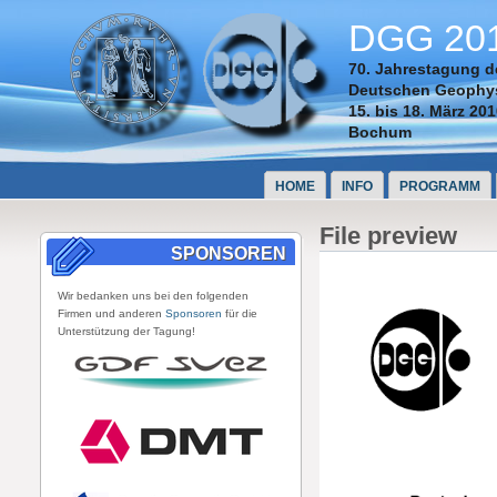
DGG 20
70. Jahrestagung d
Deutschen Geophys
15. bis 18. März 20
Bochum
HOME
INFO
PROGRAMM
File preview
SPONSOREN
Wir bedanken uns bei den folgenden
Firmen und anderen
Sponsoren
für die
Unterstützung der Tagung!