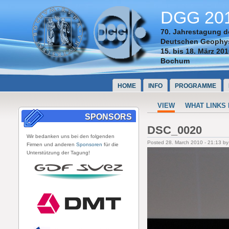
DGG 20
70. Jahrestagung d
Deutschen Geophys
15. bis 18. März 20
Bochum
HOME
INFO
PROGRAMME
VIEW
WHAT LINKS
SPONSORS
DSC_0020
Wir bedanken uns bei den folgenden
Posted 28. March 2010 - 21:13 b
Firmen und anderen
Sponsoren
für die
Unterstützung der Tagung!