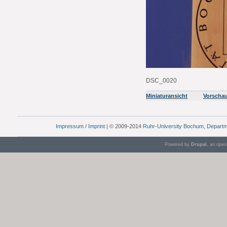
DSC_0020
Miniaturansicht
Vorscha
Impressum
/
Imprint
| © 2009-2014
Ruhr-University Bochum
,
Departm
Powered by
Drupal
, an ope